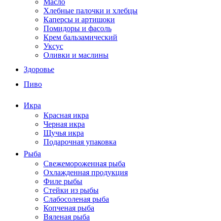
Масло
Хлебные палочки и хлебцы
Каперсы и артишоки
Помидоры и фасоль
Крем бальзамический
Уксус
Оливки и маслины
Здоровье
Пиво
Икра
Красная икра
Черная икра
Щучья икра
Подарочная упаковка
Рыба
Свежемороженная рыба
Охлажденная продукция
Филе рыбы
Стейки из рыбы
Слабосоленая рыба
Копченая рыба
Вяленая рыба