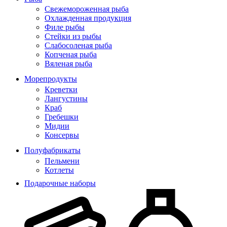
Свежемороженная рыба
Охлажденная продукция
Филе рыбы
Стейки из рыбы
Слабосоленая рыба
Копченая рыба
Вяленая рыба
Морепродукты
Креветки
Лангустины
Краб
Гребешки
Мидии
Консервы
Полуфабрикаты
Пельмени
Котлеты
Подарочные наборы