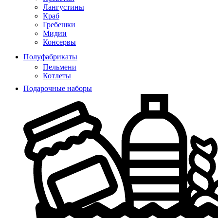
Лангустины
Краб
Гребешки
Мидии
Консервы
Полуфабрикаты
Пельмени
Котлеты
Подарочные наборы