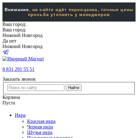
Внимание
, на сайте идёт переоценка, точные цены
просьба уточнять у менеджеров
Ваш город:
Ваш город:
Нижний Новгород
Да
нет
Нижний Новгород
8 831 291 55 51
Заказать звонок
Найти
Корзина
Пуста
Икра
Красная икра
Черная икра
Щучья икра
Подарочная упаковка