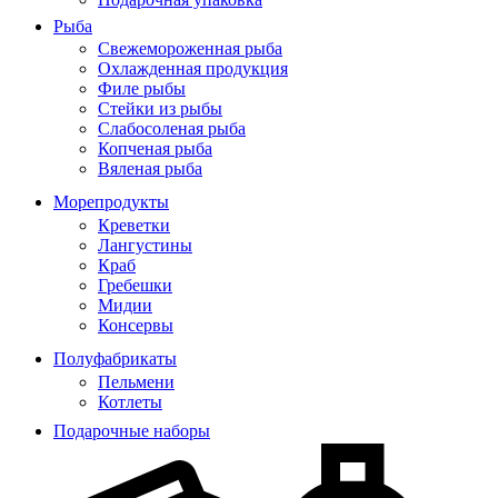
Рыба
Свежемороженная рыба
Охлажденная продукция
Филе рыбы
Стейки из рыбы
Слабосоленая рыба
Копченая рыба
Вяленая рыба
Морепродукты
Креветки
Лангустины
Краб
Гребешки
Мидии
Консервы
Полуфабрикаты
Пельмени
Котлеты
Подарочные наборы