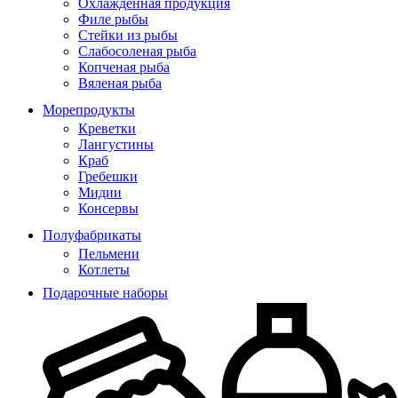
Охлажденная продукция
Филе рыбы
Стейки из рыбы
Слабосоленая рыба
Копченая рыба
Вяленая рыба
Морепродукты
Креветки
Лангустины
Краб
Гребешки
Мидии
Консервы
Полуфабрикаты
Пельмени
Котлеты
Подарочные наборы