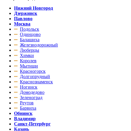
Нижний Новгород
Дзержинск
Павлово
Москва
Подольск
Одинцово
Балашиха
Железнодорожный
Люберцы
Химки
Королев
Мытищи
Красногорск
Долгопрудный
Краснознаменск
Ногинск
Домодедово
Зеленоград
Реутов
Барвиха
Обнинск
Владимир
Санкт-Петербург
Казань