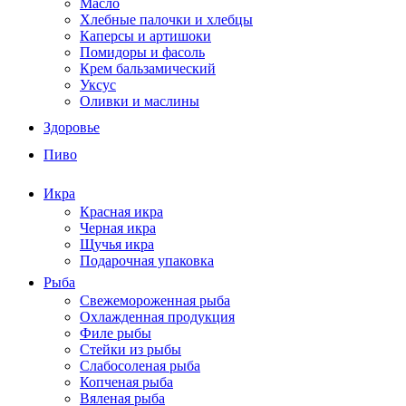
Масло
Хлебные палочки и хлебцы
Каперсы и артишоки
Помидоры и фасоль
Крем бальзамический
Уксус
Оливки и маслины
Здоровье
Пиво
Икра
Красная икра
Черная икра
Щучья икра
Подарочная упаковка
Рыба
Свежемороженная рыба
Охлажденная продукция
Филе рыбы
Стейки из рыбы
Слабосоленая рыба
Копченая рыба
Вяленая рыба