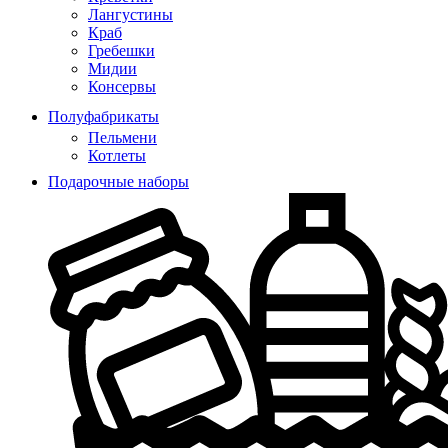
Лангустины
Краб
Гребешки
Мидии
Консервы
Полуфабрикаты
Пельмени
Котлеты
Подарочные наборы