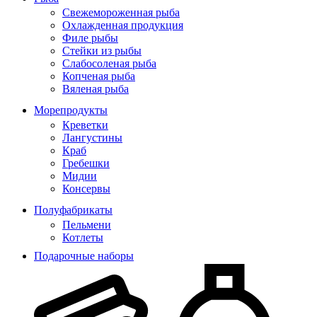
Свежемороженная рыба
Охлажденная продукция
Филе рыбы
Стейки из рыбы
Слабосоленая рыба
Копченая рыба
Вяленая рыба
Морепродукты
Креветки
Лангустины
Краб
Гребешки
Мидии
Консервы
Полуфабрикаты
Пельмени
Котлеты
Подарочные наборы