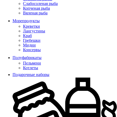
Слабосоленая рыба
Копченая рыба
Вяленая рыба
Морепродукты
Креветки
Лангустины
Краб
Гребешки
Мидии
Консервы
Полуфабрикаты
Пельмени
Котлеты
Подарочные наборы