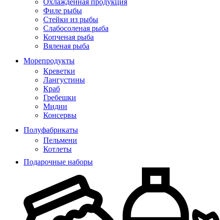
Охлажденная продукция
Филе рыбы
Стейки из рыбы
Слабосоленая рыба
Копченая рыба
Вяленая рыба
Морепродукты
Креветки
Лангустины
Краб
Гребешки
Мидии
Консервы
Полуфабрикаты
Пельмени
Котлеты
Подарочные наборы