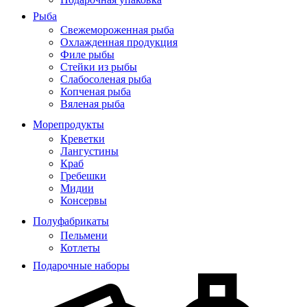
Рыба
Свежемороженная рыба
Охлажденная продукция
Филе рыбы
Стейки из рыбы
Слабосоленая рыба
Копченая рыба
Вяленая рыба
Морепродукты
Креветки
Лангустины
Краб
Гребешки
Мидии
Консервы
Полуфабрикаты
Пельмени
Котлеты
Подарочные наборы