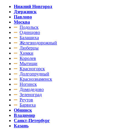
Нижний Новгород
Дзержинск
Павлово
Москва
Подольск
Одинцово
Балашиха
Железнодорожный
Люберцы
Химки
Королев
Мытищи
Красногорск
Долгопрудный
Краснознаменск
Ногинск
Домодедово
Зеленоград
Реутов
Барвиха
Обнинск
Владимир
Санкт-Петербург
Казань