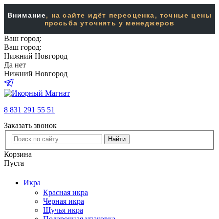
Внимание
, на сайте идёт переоценка, точные цены
просьба уточнять у менеджеров
Ваш город:
Ваш город:
Нижний Новгород
Да
нет
Нижний Новгород
8 831 291 55 51
Заказать звонок
Найти
Корзина
Пуста
Икра
Красная икра
Черная икра
Щучья икра
Подарочная упаковка