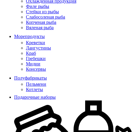
Охлажденная продукция
Филе рыбы
Стейки из рыбы
Слабосоленая рыба
Копченая рыба
Вяленая рыба
Морепродукты
Креветки
Лангустины
Краб
Гребешки
Мидии
Консервы
Полуфабрикаты
Пельмени
Котлеты
Подарочные наборы