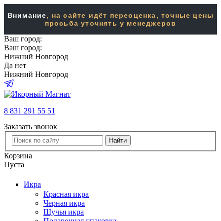
Внимание
, на сайте идёт переоценка, точные цены
просьба уточнять у менеджеров
Ваш город:
Ваш город:
Нижний Новгород
Да
нет
Нижний Новгород
8 831 291 55 51
Заказать звонок
Найти
Корзина
Пуста
Икра
Красная икра
Черная икра
Щучья икра
Подарочная упаковка