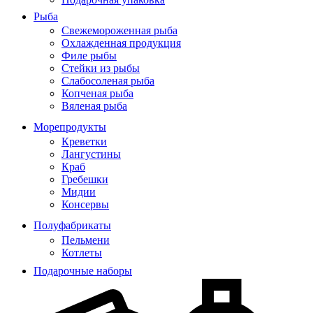
Рыба
Свежемороженная рыба
Охлажденная продукция
Филе рыбы
Стейки из рыбы
Слабосоленая рыба
Копченая рыба
Вяленая рыба
Морепродукты
Креветки
Лангустины
Краб
Гребешки
Мидии
Консервы
Полуфабрикаты
Пельмени
Котлеты
Подарочные наборы