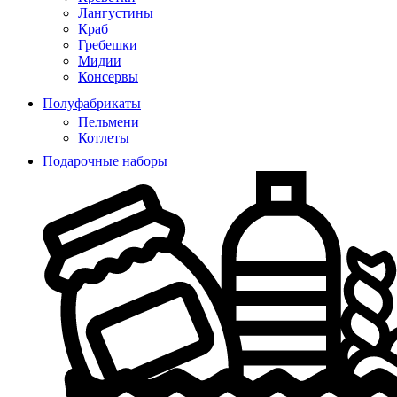
Лангустины
Краб
Гребешки
Мидии
Консервы
Полуфабрикаты
Пельмени
Котлеты
Подарочные наборы