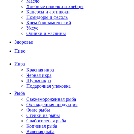
Масло
Хлебные палочки и хлебцы
Каперсы и артишоки
Помидоры и фасоль
Крем бальзамический
Уксус
Оливки и маслины
Здоровье
Пиво
Икра
Красная икра
Черная икра
Щучья икра
Подарочная упаковка
Рыба
Свежемороженная рыба
Охлажденная продукция
Филе рыбы
Стейки из рыбы
Слабосоленая рыба
Копченая рыба
Вяленая рыба