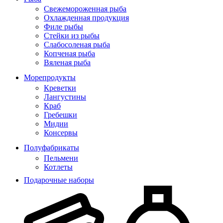
Свежемороженная рыба
Охлажденная продукция
Филе рыбы
Стейки из рыбы
Слабосоленая рыба
Копченая рыба
Вяленая рыба
Морепродукты
Креветки
Лангустины
Краб
Гребешки
Мидии
Консервы
Полуфабрикаты
Пельмени
Котлеты
Подарочные наборы