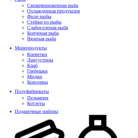
Свежемороженная рыба
Охлажденная продукция
Филе рыбы
Стейки из рыбы
Слабосоленая рыба
Копченая рыба
Вяленая рыба
Морепродукты
Креветки
Лангустины
Краб
Гребешки
Мидии
Консервы
Полуфабрикаты
Пельмени
Котлеты
Подарочные наборы