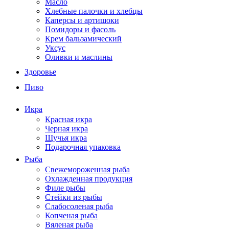
Масло
Хлебные палочки и хлебцы
Каперсы и артишоки
Помидоры и фасоль
Крем бальзамический
Уксус
Оливки и маслины
Здоровье
Пиво
Икра
Красная икра
Черная икра
Щучья икра
Подарочная упаковка
Рыба
Свежемороженная рыба
Охлажденная продукция
Филе рыбы
Стейки из рыбы
Слабосоленая рыба
Копченая рыба
Вяленая рыба