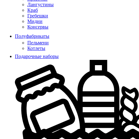
Лангустины
Краб
Гребешки
Мидии
Консервы
Полуфабрикаты
Пельмени
Котлеты
Подарочные наборы