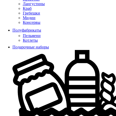
Лангустины
Краб
Гребешки
Мидии
Консервы
Полуфабрикаты
Пельмени
Котлеты
Подарочные наборы