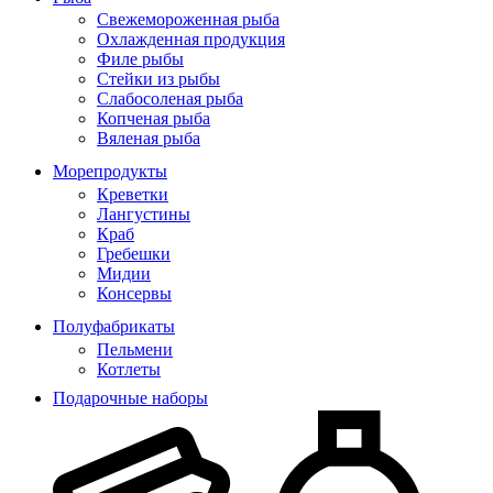
Свежемороженная рыба
Охлажденная продукция
Филе рыбы
Стейки из рыбы
Слабосоленая рыба
Копченая рыба
Вяленая рыба
Морепродукты
Креветки
Лангустины
Краб
Гребешки
Мидии
Консервы
Полуфабрикаты
Пельмени
Котлеты
Подарочные наборы