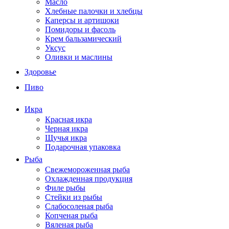
Масло
Хлебные палочки и хлебцы
Каперсы и артишоки
Помидоры и фасоль
Крем бальзамический
Уксус
Оливки и маслины
Здоровье
Пиво
Икра
Красная икра
Черная икра
Щучья икра
Подарочная упаковка
Рыба
Свежемороженная рыба
Охлажденная продукция
Филе рыбы
Стейки из рыбы
Слабосоленая рыба
Копченая рыба
Вяленая рыба